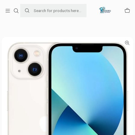
Para venta Empresa contáctenos al whatsapp
+56954787534
Home
Ofertas de celulares
iPhone 13 de 128GB Color Blanco