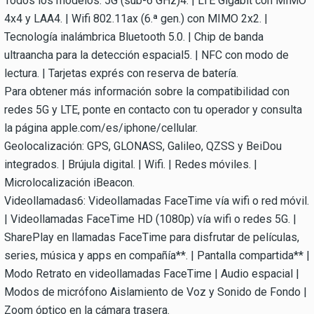
Todos los modelos: 5G (sub-6 GHz)4. | LTE Gigabit con MIMO
4x4 y LAA4. | Wifi 802.11ax (6.ª gen.) con MIMO 2x2. |
Tecnología inalámbrica Bluetooth 5.0. | Chip de banda
ultraancha para la detección espacial5. | NFC con modo de
lectura. | Tarjetas exprés con reserva de batería.
Para obtener más información sobre la compatibilidad con
redes 5G y LTE, ponte en contacto con tu operador y consulta
la página apple.com/es/iphone/cellular.
Geolocalización: GPS, GLONASS, Galileo, QZSS y BeiDou
integrados. | Brújula digital. | Wifi. | Redes móviles. |
Microlocalización iBeacon.
Videollamadas6: Videollamadas FaceTime vía wifi o red móvil.
| Videollamadas FaceTime HD (1080p) vía wifi o redes 5G. |
SharePlay en llamadas FaceTime para disfrutar de películas,
series, música y apps en compañía**. | Pantalla compartida** |
Modo Retrato en videollamadas FaceTime | Audio espacial |
Modos de micrófono Aislamiento de Voz y Sonido de Fondo |
Zoom óptico en la cámara trasera.