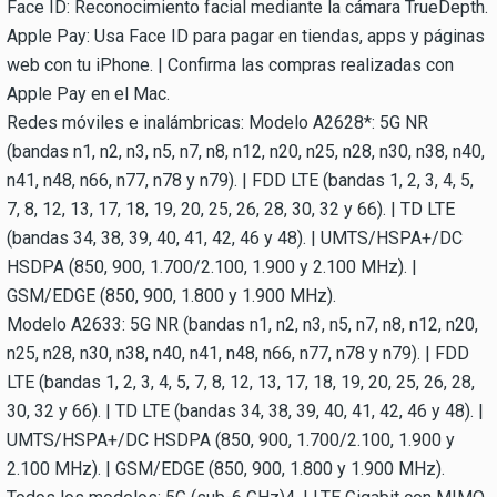
Face ID: Reconocimiento facial mediante la cámara TrueDepth.
Apple Pay: Usa Face ID para pagar en tiendas, apps y páginas
web con tu iPhone. | Confirma las compras realizadas con
Apple Pay en el Mac.
Redes móviles e inalámbricas: Modelo A2628*: 5G NR
(bandas n1, n2, n3, n5, n7, n8, n12, n20, n25, n28, n30, n38, n40,
n41, n48, n66, n77, n78 y n79). | FDD LTE (bandas 1, 2, 3, 4, 5,
7, 8, 12, 13, 17, 18, 19, 20, 25, 26, 28, 30, 32 y 66). | TD LTE
(bandas 34, 38, 39, 40, 41, 42, 46 y 48). | UMTS/HSPA+/DC
HSDPA (850, 900, 1.700/2.100, 1.900 y 2.100 MHz). |
GSM/EDGE (850, 900, 1.800 y 1.900 MHz).
Modelo A2633: 5G NR (bandas n1, n2, n3, n5, n7, n8, n12, n20,
n25, n28, n30, n38, n40, n41, n48, n66, n77, n78 y n79). | FDD
LTE (bandas 1, 2, 3, 4, 5, 7, 8, 12, 13, 17, 18, 19, 20, 25, 26, 28,
30, 32 y 66). | TD LTE (bandas 34, 38, 39, 40, 41, 42, 46 y 48). |
UMTS/HSPA+/DC HSDPA (850, 900, 1.700/2.100, 1.900 y
2.100 MHz). | GSM/EDGE (850, 900, 1.800 y 1.900 MHz).