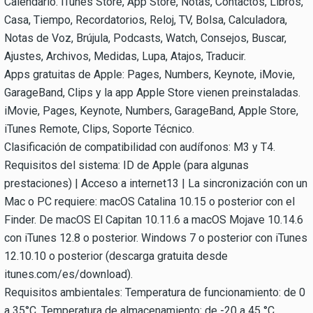
Calendario. iTunes Store, App Store, Notas, Contactos, Libros,
Casa, Tiempo, Recordatorios, Reloj, TV, Bolsa, Calculadora,
Notas de Voz, Brújula, Podcasts, Watch, Consejos, Buscar,
Ajustes, Archivos, Medidas, Lupa, Atajos, Traducir.
Apps gratuitas de Apple: Pages, Numbers, Keynote, iMovie,
GarageBand, Clips y la app Apple Store vienen preinstaladas.
iMovie, Pages, Keynote, Numbers, GarageBand, Apple Store,
iTunes Remote, Clips, Soporte Técnico.
Clasificación de compatibilidad con audífonos: M3 y T4.
Requisitos del sistema: ID de Apple (para algunas
prestaciones) | Acceso a internet13 | La sincronización con un
Mac o PC requiere: macOS Catalina 10.15 o posterior con el
Finder. De macOS El Capitan 10.11.6 a macOS Mojave 10.14.6
con iTunes 12.8 o posterior. Windows 7 o posterior con iTunes
12.10.10 o posterior (descarga gratuita desde
itunes.com/es/download).
Requisitos ambientales: Temperatura de funcionamiento: de 0
a 35°C. Temperatura de almacenamiento: de -20 a 45 °C.