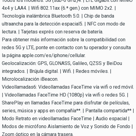
Todos los modelos: 5G (sub-6 GHz)4. | LTE Gigabit con MIMO
4x4 y LAA4. | Wifi 802.11ax (6.ª gen.) con MIMO 2x2. |
Tecnología inalámbrica Bluetooth 5.0. | Chip de banda
ultraancha para la detección espacial5. | NFC con modo de
lectura. | Tarjetas exprés con reserva de batería.
Para obtener más información sobre la compatibilidad con
redes 5G y LTE, ponte en contacto con tu operador y consulta
la página apple.com/es/iphone/cellular.
Geolocalización: GPS, GLONASS, Galileo, QZSS y BeiDou
integrados. | Brújula digital. | Wifi. | Redes móviles. |
Microlocalización iBeacon.
Videollamadas6: Videollamadas FaceTime vía wifi o red móvil.
| Videollamadas FaceTime HD (1080p) vía wifi o redes 5G. |
SharePlay en llamadas FaceTime para disfrutar de películas,
series, música y apps en compañía**. | Pantalla compartida** |
Modo Retrato en videollamadas FaceTime | Audio espacial |
Modos de micrófono Aislamiento de Voz y Sonido de Fondo |
Zoom óptico en la cámara trasera.