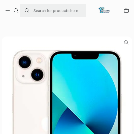
Para venta Empresa contáctenos al whatsapp
+56954787534
Home
Ofertas de celulares
iPhone 13 de 128GB Color Blanco