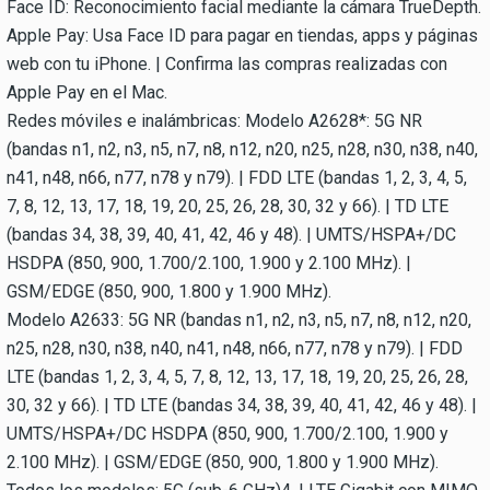
Face ID: Reconocimiento facial mediante la cámara TrueDepth.
Apple Pay: Usa Face ID para pagar en tiendas, apps y páginas
web con tu iPhone. | Confirma las compras realizadas con
Apple Pay en el Mac.
Redes móviles e inalámbricas: Modelo A2628*: 5G NR
(bandas n1, n2, n3, n5, n7, n8, n12, n20, n25, n28, n30, n38, n40,
n41, n48, n66, n77, n78 y n79). | FDD LTE (bandas 1, 2, 3, 4, 5,
7, 8, 12, 13, 17, 18, 19, 20, 25, 26, 28, 30, 32 y 66). | TD LTE
(bandas 34, 38, 39, 40, 41, 42, 46 y 48). | UMTS/HSPA+/DC
HSDPA (850, 900, 1.700/2.100, 1.900 y 2.100 MHz). |
GSM/EDGE (850, 900, 1.800 y 1.900 MHz).
Modelo A2633: 5G NR (bandas n1, n2, n3, n5, n7, n8, n12, n20,
n25, n28, n30, n38, n40, n41, n48, n66, n77, n78 y n79). | FDD
LTE (bandas 1, 2, 3, 4, 5, 7, 8, 12, 13, 17, 18, 19, 20, 25, 26, 28,
30, 32 y 66). | TD LTE (bandas 34, 38, 39, 40, 41, 42, 46 y 48). |
UMTS/HSPA+/DC HSDPA (850, 900, 1.700/2.100, 1.900 y
2.100 MHz). | GSM/EDGE (850, 900, 1.800 y 1.900 MHz).