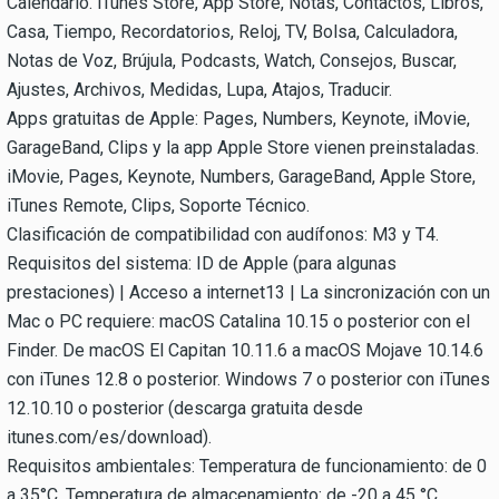
Calendario. iTunes Store, App Store, Notas, Contactos, Libros,
Casa, Tiempo, Recordatorios, Reloj, TV, Bolsa, Calculadora,
Notas de Voz, Brújula, Podcasts, Watch, Consejos, Buscar,
Ajustes, Archivos, Medidas, Lupa, Atajos, Traducir.
Apps gratuitas de Apple: Pages, Numbers, Keynote, iMovie,
GarageBand, Clips y la app Apple Store vienen preinstaladas.
iMovie, Pages, Keynote, Numbers, GarageBand, Apple Store,
iTunes Remote, Clips, Soporte Técnico.
Clasificación de compatibilidad con audífonos: M3 y T4.
Requisitos del sistema: ID de Apple (para algunas
prestaciones) | Acceso a internet13 | La sincronización con un
Mac o PC requiere: macOS Catalina 10.15 o posterior con el
Finder. De macOS El Capitan 10.11.6 a macOS Mojave 10.14.6
con iTunes 12.8 o posterior. Windows 7 o posterior con iTunes
12.10.10 o posterior (descarga gratuita desde
itunes.com/es/download).
Requisitos ambientales: Temperatura de funcionamiento: de 0
a 35°C. Temperatura de almacenamiento: de -20 a 45 °C.