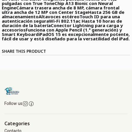
pulgadas con True Tone
Chip A13 Bionic con Neural
Engine
Cámara trasera ancha de 8 MP, cámara frontal
ultra ancha de 12 MP con Center Stage
Hasta 256 GB de
almacenamiento
Altavoces estéreo
Touch ID para una
autenticación segura
Wi-Fi 802.11ac
Hasta 10 horas de
duración de la batería
Conector Lightning para carga y
accesorios
Funciona con Apple Pencil (1.ª generación) y
Smart Keyboard
iPadOS 15 es excepcionalmente potente,
fácil de usar y está diseñado para la versatilidad del iPad.
SHARE THIS PRODUCT
Follow us
Categories
Contacto