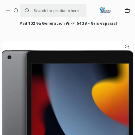
Para venta Empresa contáctenos al whatsapp
+56954787534
Home
falabella
iPad 102 9a Generación Wi-Fi 64GB - Gris espacial