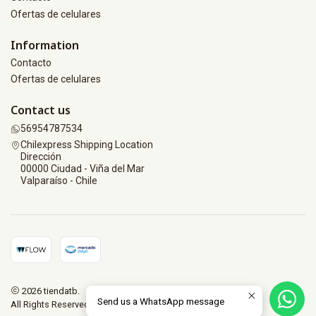
Ofertas de celulares
Information
Contacto
Ofertas de celulares
Contact us
56954787534
Chilexpress Shipping Location
Dirección
00000 Ciudad - Viña del Mar
Valparaíso - Chile
2026 tiendatb.
Send us a WhatsApp message
All Rights Reserved.
Powered by Jumpseller
.