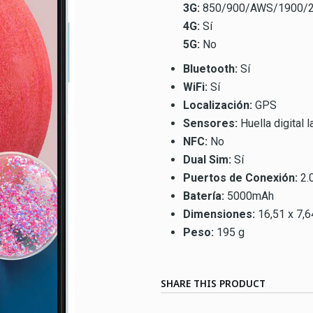
3G:
850/900/AWS/1900/
4G:
Sí
5G:
No
Bluetooth:
Sí
WiFi:
Sí
Localización:
GPS
Sensores:
Huella digital l
NFC:
No
Dual Sim:
Sí
Puertos de Conexión:
2.
Batería:
5000mAh
Dimensiones:
16,51 x 7,6
Peso:
195 g
SHARE THIS PRODUCT