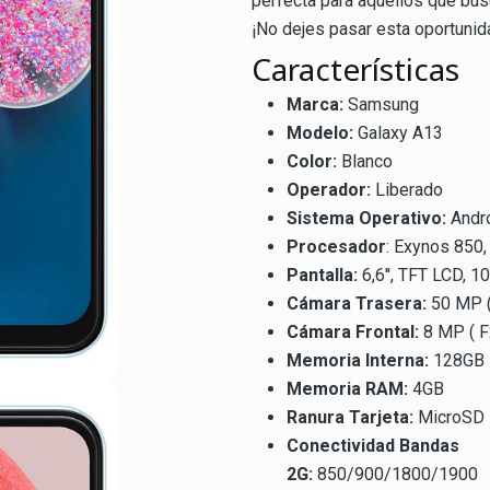
perfecta para aquellos que bus
¡No dejes pasar esta oportunid
Características
Marca:
Samsung
Modelo:
Galaxy A13
Color:
Blanco
Operador:
Liberado
Sistema Operativo:
Andr
Procesador
: Exynos 850,
Pantalla:
6,6'', TFT LCD, 
Cámara Trasera:
50 MP (
Cámara Frontal:
8 MP ( F
Memoria Interna:
128GB
Memoria RAM:
4GB
Ranura Tarjeta:
MicroSD 
Conectividad Bandas
2G:
850/900/1800/1900