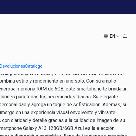
28GB Azul
EN
 Devoluciones
Catalogo
msung Smartphone Galaxy A13 de 128GB/6GB en atractivo
combina estilo y rendimiento en uno solo. Con su amplio
nerosa memoria RAM de 6GB, este smartphone te brinda un
upciones para todas tus necesidades diarias. Su elegante
 personalidad y agrega un toque de sofisticación. Además, su
sumerge en una experiencia visual envolvente y vibrante.
con claridad y detalle gracias a la calidad de imagen de su
Smartphone Galaxy A13 128GB/6GB Azul es la elección