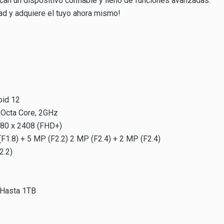
can un dispositivo confiable y lleno de funciones avanzadas.
ad y adquiere el tuyo ahora mismo!
oid 12
 Octa Core, 2GHz
1080 x 2408 (FHD+)
F1.8) + 5 MP (F2.2) 2 MP (F2.4) + 2 MP (F2.4)
2.2)
Hasta 1TB