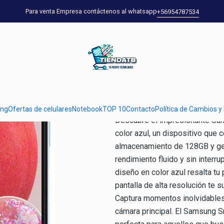
Home
Ofertas de celulares
Galaxy A13 128GB Azul
Para venta Empresa contáctenos al whatsapp
+56954787534
|
Galaxy A13 1
Show stock from locations
DESCRIPTION
ung
Ofertas de celulares
Notebook
TOP 10
Contacto
Política de Cambios y
Descubre el impresionante Sa
color azul, un dispositivo que 
almacenamiento de 128GB y ge
rendimiento fluido y sin interr
diseño en color azul resalta tu
pantalla de alta resolución te 
Captura momentos inolvidables 
cámara principal. El Samsung 