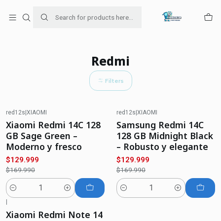
Para venta Empresa contáctenos al whatsapp
+56954787534
Home
Ofertas de celulares
Xiaomi
Redmi
Redmi
Filters
red12s
|
XIAOMI
red12s
|
XIAOMI
-24%
OFF
-24%
OFF
Xiaomi Redmi 14C 128
Samsung Redmi 14C
GB Sage Green –
128 GB Midnight Black
Moderno y fresco
– Robusto y elegante
$129.999
$129.999
$169.990
$169.990
Quantity
Quantity
|
-18%
OFF
Xiaomi Redmi Note 14