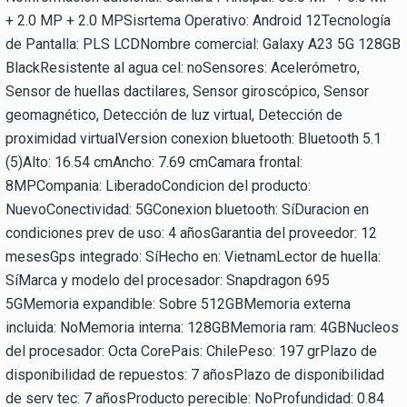
+ 2.0 MP + 2.0 MPSisrtema Operativo: Android 12Tecnología
de Pantalla: PLS LCDNombre comercial: Galaxy A23 5G 128GB
BlackResistente al agua cel: noSensores: Acelerómetro,
Sensor de huellas dactilares, Sensor giroscópico, Sensor
geomagnético, Detección de luz virtual, Detección de
proximidad virtualVersion conexion bluetooth: Bluetooth 5.1
(5)Alto: 16.54 cmAncho: 7.69 cmCamara frontal:
8MPCompania: LiberadoCondicion del producto:
NuevoConectividad: 5GConexion bluetooth: SíDuracion en
condiciones prev de uso: 4 añosGarantia del proveedor: 12
mesesGps integrado: SíHecho en: VietnamLector de huella:
SíMarca y modelo del procesador: Snapdragon 695
5GMemoria expandible: Sobre 512GBMemoria externa
incluida: NoMemoria interna: 128GBMemoria ram: 4GBNucleos
del procesador: Octa CorePais: ChilePeso: 197 grPlazo de
disponibilidad de repuestos: 7 añosPlazo de disponibilidad
de serv tec: 7 añosProducto perecible: NoProfundidad: 0.84