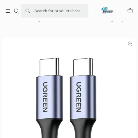
Para venta Empresa contáctenos al whatsapp
+56954787534
Home
Cable Ugreen USB-C a USB-C 100W 1 m | Carga Rápida