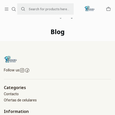
Para venta Empresa contáctenos al whatsapp
+56954787534
Home
Blog
Blog
Blog
Follow us
Categories
Contacto
Ofertas de celulares
Information